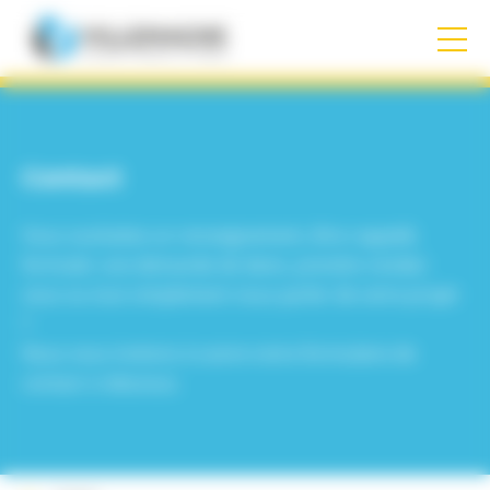
Panneau de gestion des cookies
Contractant général
Maîtrise d’oeuvre
Contact
Bureau d’études
Vous souhaitez un renseignement, être rappelé,
formuler une demande de devis, prendre rendez-
AMOA
vous ou tout simplement nous parler de votre projet
Contact
?
Nous vous invitons à suivre notre formulaire de
contact ci-dessous.