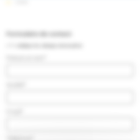
Contact
Formulaire de contact
«
*
» indique les champs nécessaires
Prénom et nom
*
Société
*
E-mail
*
Téléphone
*