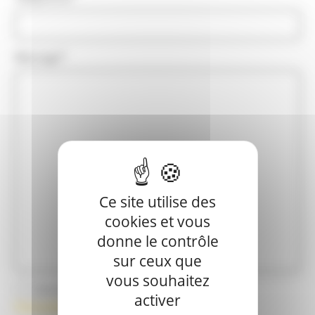
Message
*
Ce site utilise des
cookies et vous
donne le contrôle
sur ceux que
vous souhaitez
(Consulter
J’accepte la politique de confidentialité.
activer
la
(Consulter la politique de confidentialité).
politique